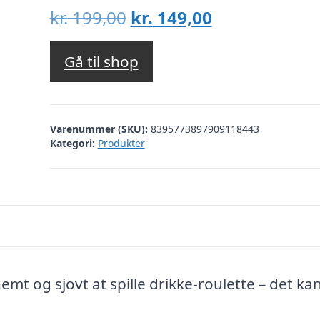
Den
Den
kr.
199,00
kr.
149,00
oprindelige
aktuelle
pris
pris
Gå til shop
var:
er:
kr. 199,00.
kr. 149,00.
Varenummer (SKU):
8395773897909118443
Kategori:
Produkter
 nemt og sjovt at spille drikke-roulette – det ka