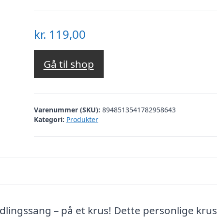
kr.
119,00
Gå til shop
Varenummer (SKU):
8948513541782958643
Kategori:
Produkter
dlingssang – på et krus! Dette personlige krus