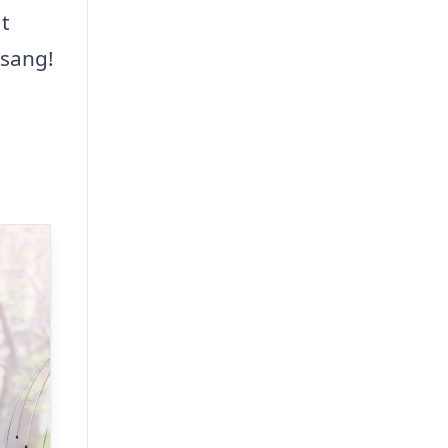
at
 sang!