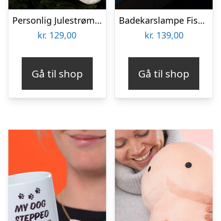
Personlig Julestrømpe med Tekst
Badekarslampe Fishworld – Spralla
kr.
129,00
kr.
139,00
Gå til shop
Gå til shop